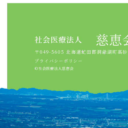
慈恵
社会医療法人
〒049-5605 北海道虻田郡洞爺湖町高
プライバシーポリシー
©︎社会医療法人慈恵会