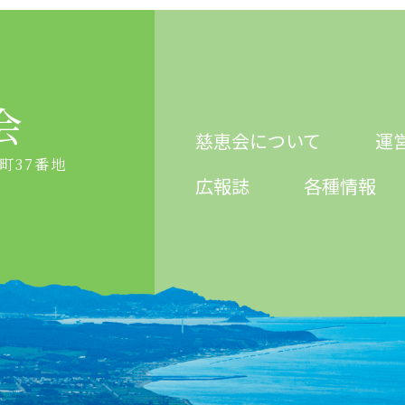
会
慈恵会について
運
砂町37番地
広報誌
各種情報