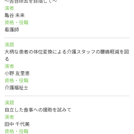
～舌苔除去を目指して～
演者
亀谷 未来
資格・役職
看護師
演題
大柄な患者の体位変換による介護スタッフの腰痛軽減を図
る
演者
小野 友里恵
資格・役職
介護福祉士
演題
自立した食事への援助を試みて
演者
田中 千代美
資格・役職