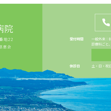
病院
受付時間
一般外来：8:4
番地22
診療科ごと
慈恵会
休診日
土・日・祝