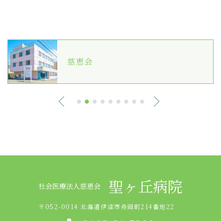
慈恵会
聖ヶ丘病院
社会医療法人慈恵会
〒052-0014 北海道伊達市舟岡町214番地22