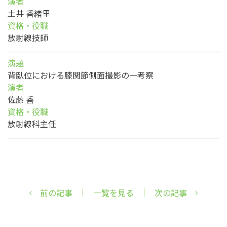
演者
土井 香緒里
資格・役職
放射線技師
演題
背臥位における膝関節側面撮影の一考察
演者
佐藤 香
資格・役職
放射線科主任
前の記事
一覧を見る
次の記事