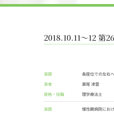
2018.10.11〜1
演題
長座位での左右
演者
瀬尾 津雲
資格・役職
理学療法士
演題
慢性期病院にお