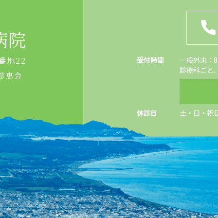
病院
受付時間
一般外来：8:4
番地22
診療科ごと
慈恵会
休診日
土・日・祝