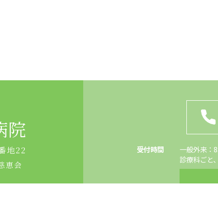
病院
受付時間
一般外来：8:4
番地22
診療科ごと
慈恵会
休診日
土・日・祝