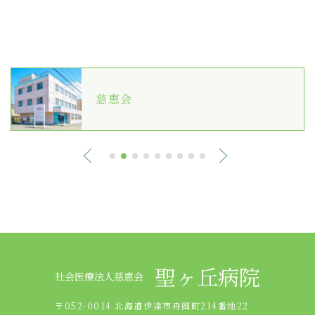
慈恵会
聖ヶ丘病院
社会医療法人慈恵会
〒052-0014 北海道伊達市舟岡町214番地22