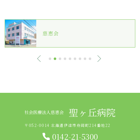
慈恵会
聖ヶ丘病院
社会医療法人慈恵会
〒052-0014 北海道伊達市舟岡町214番地22
0142-21-5300