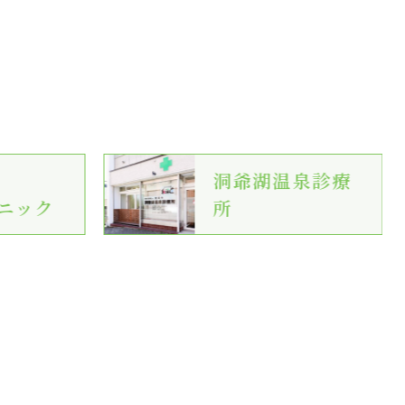
洞爺湖温泉診療
ニック
所