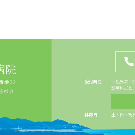
病院
受付時間
一般外来：8:4
番地22
診療科ごと
慈恵会
休診日
土・日・祝