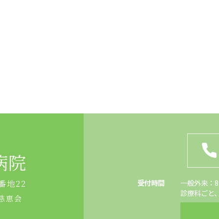
病院
受付時間
一般外来：8:4
番地22
診療科ごと
慈恵会