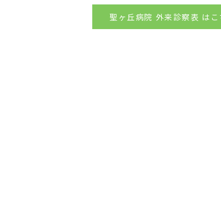
聖ヶ丘病院 外来診察表 はこ