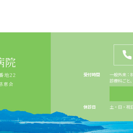
病院
受付時間
一般外来：8:4
番地22
診療科ごと
慈恵会
休診日
土・日・祝