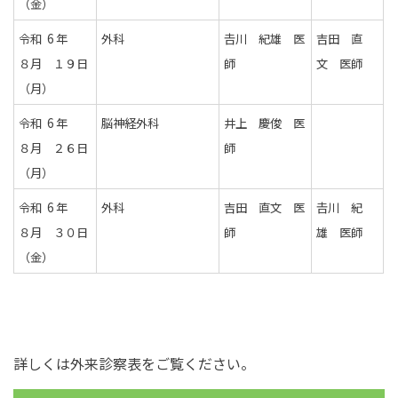
（金）
令和 6 年
外科
𠮷川 紀雄 医
吉田 直
８月 １９日
師
文 医師
（月）
令和 6 年
脳神経外科
井上 慶俊 医
８月 ２６日
師
（月）
令和 6 年
外科
吉田 直文 医
𠮷川 紀
８月 ３０日
師
雄 医師
（金）
詳しくは外来診察表をご覧ください。