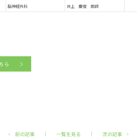
脳神経外科
井上 慶俊 医師
ちら
前の記事
一覧を見る
次の記事