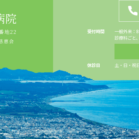
病院
受付時間
一般外来：8:4
番地22
診療科ごと
慈恵会
休診日
土・日・祝