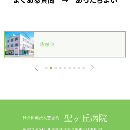
慈恵会
聖ヶ丘病院
社会医療法人慈恵会
〒052-0014 北海道伊達市舟岡町214番地22