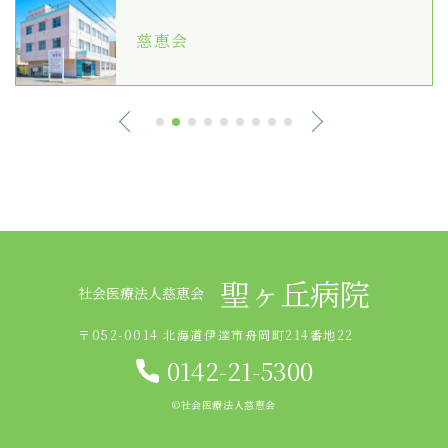
慈恵会
聖ヶ丘病院
社会医療法人慈恵会
〒052-0014 北海道伊達市舟岡町214番地22
0142-21-5300
©︎社会医療法人慈恵会