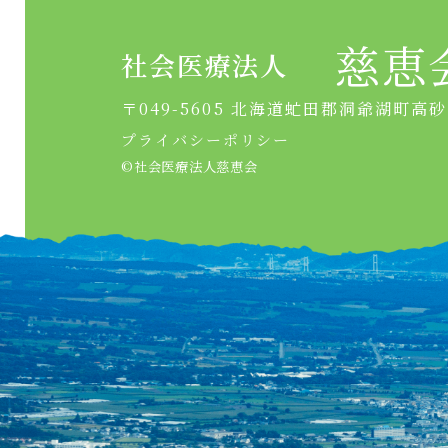
慈恵
社会医療法人
〒049-5605 北海道虻田郡洞爺湖町高
プライバシーポリシー
©︎社会医療法人慈恵会