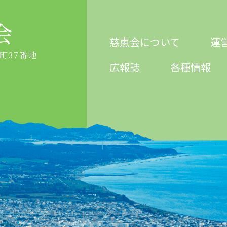
会
慈恵会について
運
砂町37番地
広報誌
各種情報