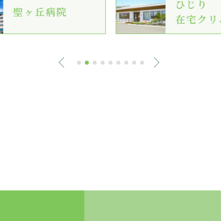
ひじり
聖ヶ丘病院
在宅クリ