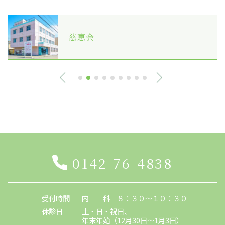
慈恵会
0142-76-4838
受付時間
内 科 ８：３０〜１０：３０
休診日
土・日・祝日、
年末年始（12月30日～1月3日）